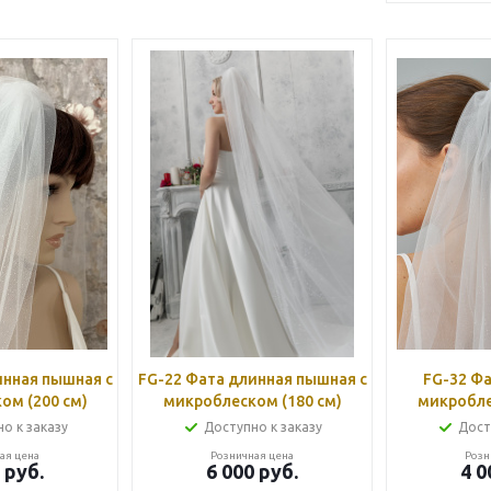
FG-22 Фата длинная пышная с
FG-32 Фата двойная с
ом (200 см)
микроблеском (180 см)
микробле
о к заказу
Доступно к заказу
Дост
ая цена
Розничная цена
Розн
руб.
6 000
руб.
4 0