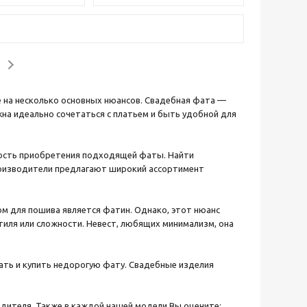
е на несколько основных нюансов. Свадебная фата —
жна идеально сочетаться с платьем и быть удобной для
мость приобретения подходящей фаты. Найти
роизводители предлагают широкий ассортимент
м для пошива является фатин. Однако, этот нюанс
тиля или сложности. Невест, любящих минимализм, она
ать и купить недорогую фату. Свадебные изделия
дителя. Также в каждой нашей модели Вы оцените: