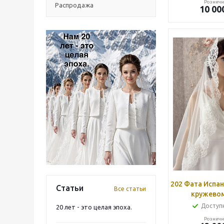
Розничн
Распродажа
10 00
202 Фата Испа
Статьи
Все статьи
кружевом
Доступн
20 лет - это целая эпоха.
Розничн