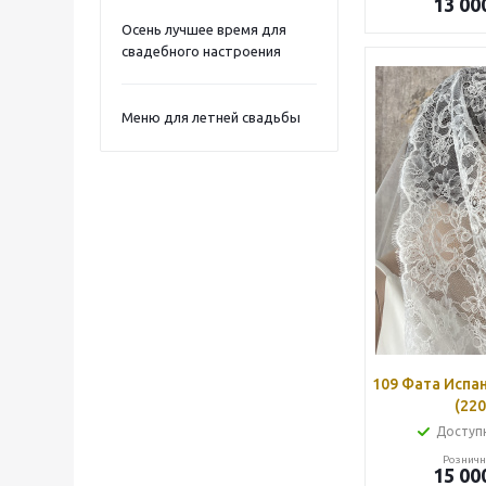
13 00
Осень лучшее время для
свадебного настроения
Меню для летней свадьбы
109 Фата Испа
(220
Доступн
Розничн
15 00