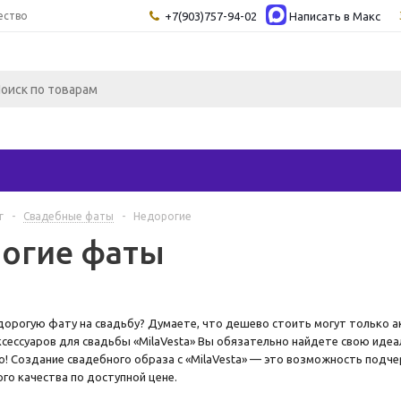
ество
+7(903)757-94-02
Написать в Maкс
г
-
Свадебные фаты
-
Недорогие
огие фаты
дорогую фату на свадьбу? Думаете, что дешево стоить могут только а
сессуаров для свадьбы «MilaVesta» Вы обязательно найдете свою иде
! Создание свадебного образа с «MilaVesta» — это возможность подч
го качества по доступной цене.