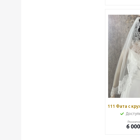
111 Фата с кру
Доступн
Розничн
6 000