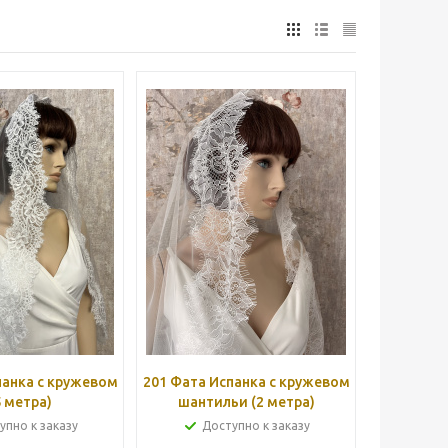
панка с кружевом
201 Фата Испанка с кружевом
5 метра)
шантильи (2 метра)
упно к заказу
Доступно к заказу