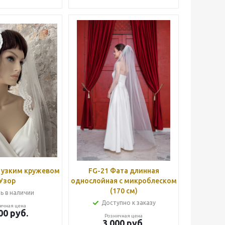
с узким кружевом
FG-21 Фата длинная
Узор
однослойная с микроблеском
(170 см)
ь в наличии
Доступно к заказу
ичная цена
00
руб.
Розничная цена
3 000
руб.