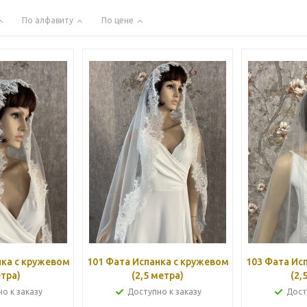
По алфавиту
По цене
нка с кружевом
101 Фата Испанка с кружевом
103 Фата Ис
етра)
(2,5 метра)
(2,
о к заказу
Доступно к заказу
Дост