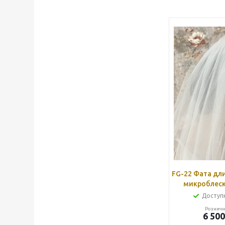
FG-22 Фата длинная пышная с
микроблеск
Доступн
Розничн
6 500