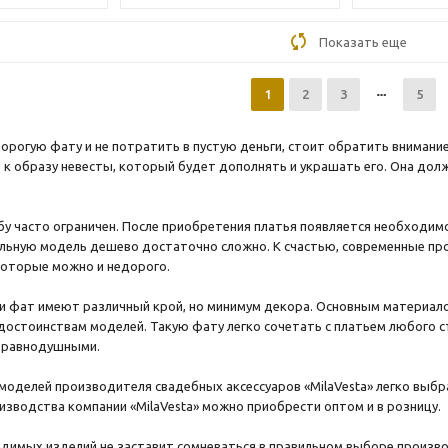
Показать еще
1
2
3
5
орогую фату и не потратить в пустую деньги, стоит обратить внимани
р к образу невесты, который будет дополнять и украшать его. Она дол
у часто ограничен. После приобретения платья появляется необходи
ильную модель дешево достаточно сложно. К счастью, современные п
которые можно и недорого.
 фат имеют различный крой, но минимум декора. Основным материало
достоинствам моделей. Такую фату легко сочетать с платьем любого с
т равнодушными.
моделей производителя свадебных аксессуаров «MilaVesta» легко выбр
изводства компании «MilaVesta» можно приобрести оптом и в розницу.
димых изделий не заставит сомневаться в правильном выборе произво