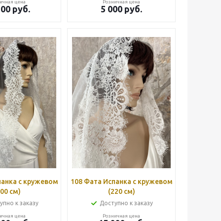
ичная цена
Розничная цена
500
руб.
5 000
руб.
панка с кружевом
108 Фата Испанка с кружевом
200 см)
(220 см)
упно к заказу
Доступно к заказу
ичная цена
Розничная цена