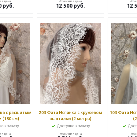
ая цена
Розничная цена
Розн
0
руб.
12 500
руб.
12 
нка с расшитым
203 Фата Испанка с кружевом
103 Фата Ис
 (180 см)
шантильи (2 метра)
(
о к заказу
Доступно к заказу
Дост
ая цена
Розничная цена
Розн