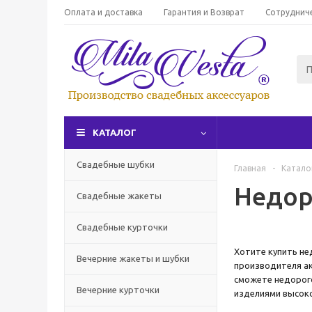
Оплата и доставка
Гарантия и Возврат
Сотруднич
КАТАЛОГ
Свадебные шубки
Главная
-
Катало
Недор
Свадебные жакеты
Свадебные курточки
Хотите купить не
Вечерние жакеты и шубки
производителя ак
сможете недорого
Вечерние курточки
изделиями высоко