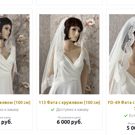
жевом (100 см)
113 Фата с кружевом (100 см)
FD-69 Фата 
о к заказу
Доступно к заказу
Ест
ая цена
Розничная цена
руб.
6 000
руб.
Розн
5 0