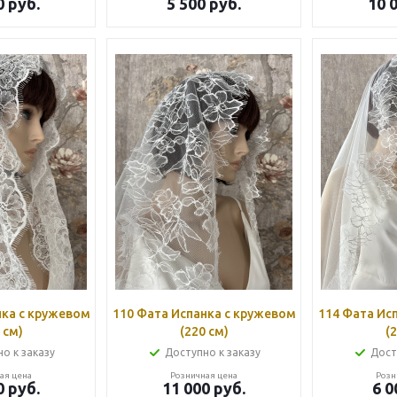
0
руб.
5 500
руб.
10 
нка с кружевом
110 Фата Испанка с кружевом
114 Фата Ис
 см)
(220 см)
(
о к заказу
Доступно к заказу
Дост
ая цена
Розничная цена
Розн
0
руб.
11 000
руб.
6 0