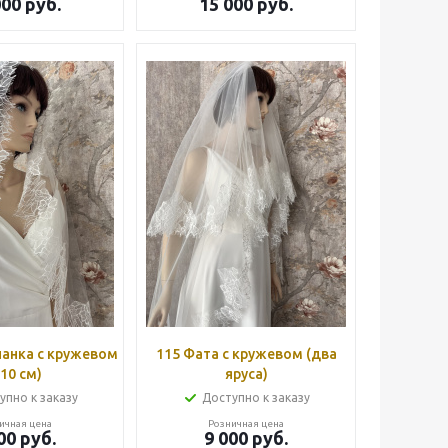
000
руб.
15 000
руб.
панка с кружевом
115 Фата с кружевом (два
210 см)
яруса)
упно к заказу
Доступно к заказу
ичная цена
Розничная цена
00
руб.
9 000
руб.