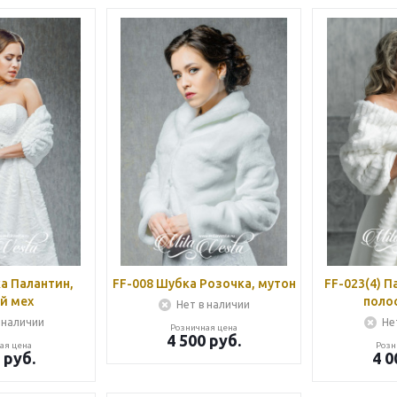
а Палантин,
FF-008 Шубка Розочка, мутон
FF-023(4) П
й мех
полос
Нет в наличии
 наличии
Не
Розничная цена
4 500
руб.
ая цена
Розн
руб.
4 0