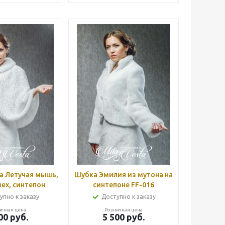
а Летучая мышь,
Шубка Эмилия из мутона на
ех, синтепон
синтепоне FF-016
упно к заказу
Доступно к заказу
ичная цена
Розничная цена
00
руб.
5 500
руб.