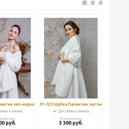
23(3) Палантин эко-норка
FF-023 Шубка Палантин, мутон
упно к заказу
Доступно к заказу
ичная цена
Розничная цена
00
руб.
3 300
руб.