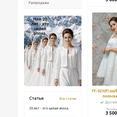
Распродажа
FF-023(P) Шу
полоска
Статьи
Все статьи
Доступн
20 лет - это целая эпоха.
Розничн
3 500