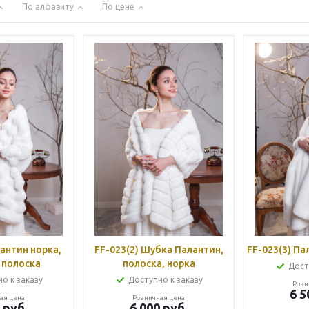
По алфавиту
По цене
FF-023(2) Шубка Палантин,
FF-0
 полоска
полоска, норка
Дост
о к заказу
Доступно к заказу
Розн
6 5
ая цена
Розничная цена
руб.
6 000
руб.