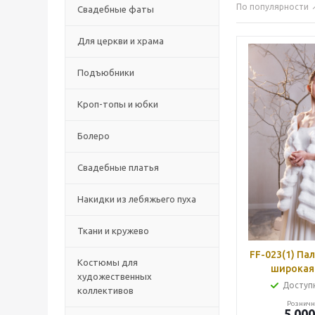
По популярности
Свадебные фаты
Для церкви и храма
Подъюбники
Кроп-топы и юбки
Болеро
Свадебные платья
Накидки из лебяжьего пуха
Ткани и кружево
FF-023(1) Палантин норка,
Костюмы для
широкая
художественных
Доступн
коллективов
Розничн
5 000