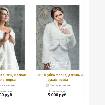
алантин, мелкая
FF-035 Шубка Мария, длинный
ка, норка
рукав, норка
т в наличии
Нет в наличии
ичная цена
Розничная цена
00
руб.
5 000
руб.