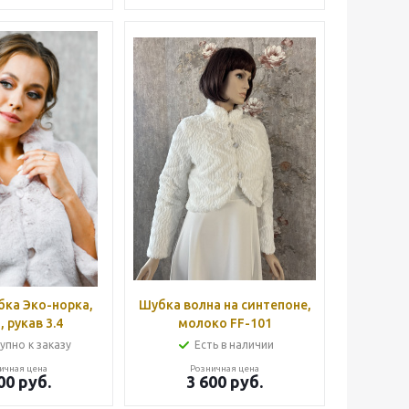
бка Эко-норка,
Шубка волна на синтепоне,
, рукав 3.4
молоко FF-101
упно к заказу
Есть в наличии
ичная цена
Розничная цена
00
руб.
3 600
руб.