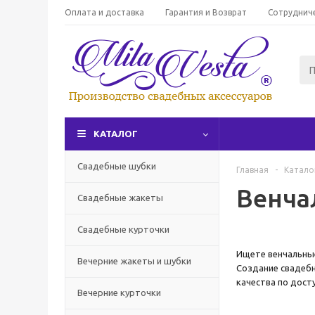
Оплата и доставка
Гарантия и Возврат
Сотруднич
КАТАЛОГ
Свадебные шубки
Главная
-
Катало
Венча
Свадебные жакеты
Свадебные курточки
Ищете венчальные
Вечерние жакеты и шубки
Создание свадебн
качества по дост
Вечерние курточки