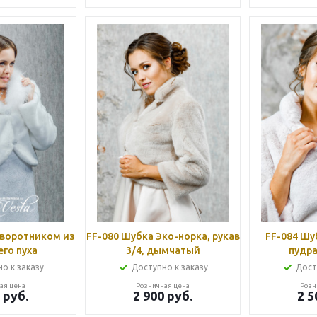
 воротником из
FF-080 Шубка Эко-норка, рукав
FF-084 Шу
го пуха
3/4, дымчатый
пудра
о к заказу
Доступно к заказу
Дост
ая цена
Розничная цена
Розн
руб.
2 900
руб.
2 5