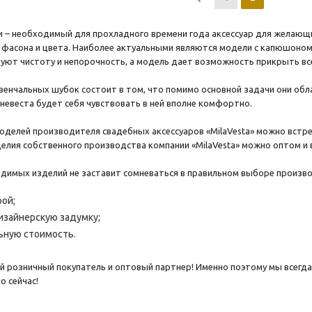
 – необходимый для прохладного времени года аксессуар для желающи
 фасона и цвета. Наиболее актуальными являются модели с капюшоном
уют чистоту и непорочность, а модель дает возможность прикрыть вс
венчальных шубок состоит в том, что помимо основной задачи они о
невеста будет себя чувствовать в ней вполне комфортно.
оделей производителя свадебных аксессуаров «MilaVesta» можно вст
делия собственного производства компании «MilaVesta» можно оптом и 
димых изделий не заставит сомневаться в правильном выборе произво
ой;
зайнерскую задумку;
ьную стоимость.
 розничный покупатель и оптовый партнер! Именно поэтому мы всегд
о сейчас!