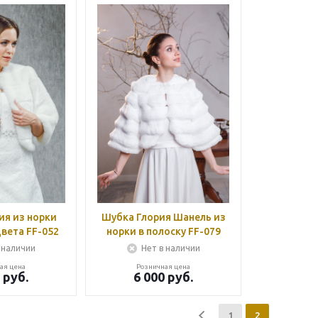
ия из норки
Шубка Глория Шанель из
вета FF-052
норки в полоску FF-079
 наличии
Нет в наличии
ая цена
Розничная цена
руб.
6 000
руб.
1
2