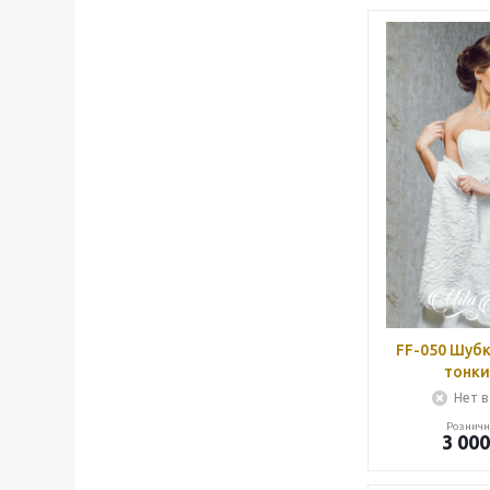
FF-050 Шубк
тонки
Нет в
Розничн
3 000