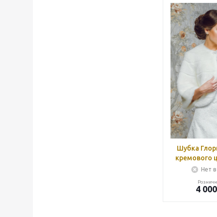
Шубка Глор
кремового ц
Нет в
Розничн
4 000