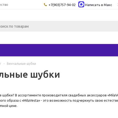
ество
+7(903)757-94-02
Написать в Maкс
г
-
Венчальные шубки
льные шубки
 шубки? В ассортименте производителя свадебных аксессуаров «MilaV
ого образа с «MilaVesta» - это возможность подчеркнуть свою естест
упной цене.