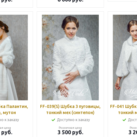
бка Палантин,
FF-039(S) Шубка 3 пуговицы,
FF-041 Шубк
, мутон
тонкий мех (синтепон)
тонкий м
о к заказу
Доступно к заказу
Дост
ая цена
Розничная цена
Розн
руб.
3 500
руб.
3 2