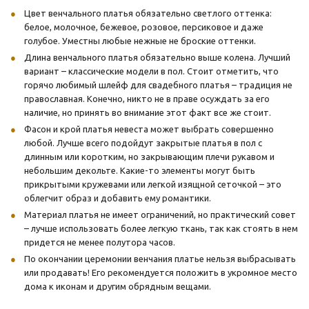
Цвет венчального платья обязательно светлого оттенка:
белое, молочное, бежевое, розовое, персиковое и даже
голубое. Уместны любые нежные не броские оттенки.
Длина венчального платья обязательно выше колена. Лучший
вариант – классические модели в пол. Стоит отметить, что
горячо любимый шлейф для свадебного платья – традиция не
православная. Конечно, никто не в праве осуждать за его
наличие, но принять во внимание этот факт все же стоит.
Фасон и крой платья невеста может выбрать совершенно
любой. Лучше всего подойдут закрытые платья в пол с
длинным или коротким, но закрывающим плечи рукавом и
небольшим декольте. Какие-то элементы могут быть
прикрытыми кружевами или легкой изящной сеточкой – это
облегчит образ и добавить ему романтики.
Материал платья не имеет ограничений, но практический совет
– лучше использовать более легкую ткань, так как стоять в нем
придется не менее полутора часов.
По окончании церемонии венчания платье нельзя выбрасывать
или продавать! Его рекомендуется положить в укромное место
дома к иконам и другим обрядным вещами.