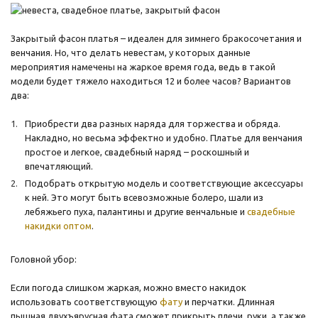
Закрытый фасон платья – идеален для зимнего бракосочетания и
венчания. Но, что делать невестам, у которых данные
мероприятия намечены на жаркое время года, ведь в такой
модели будет тяжело находиться 12 и более часов? Вариантов
два:
Приобрести два разных наряда для торжества и обряда.
Накладно, но весьма эффектно и удобно. Платье для венчания
простое и легкое, свадебный наряд – роскошный и
впечатляющий.
Подобрать открытую модель и соответствующие аксессуары
к ней. Это могут быть всевозможные болеро, шали из
лебяжьего пуха, палантины и другие венчальные и
свадебные
накидки оптом
.
Головной убор:
Если погода слишком жаркая, можно вместо накидок
использовать соответствующую
фату
и перчатки. Длинная
пышная двухъярусная фата сможет прикрыть плечи, руки, а также